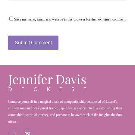
Save my name, email, and website in this browser for the next time I comment.
Immerse yourself in a magical a tale of companionship composed of Laurel’s
spirited soul and her cynical friend, Jaja. Steal a glance into this astonishing their
astonishing spiritual journey, and prepare to be awestruck at the insights the duo
offers.