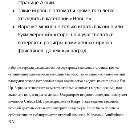
странице Акции.
Такие игровые автоматы кроме того легко
отследить в категории «Новые».
Наречие можно не только играть в казино или
букмекерской конторе, но и участвовать в
лотереях с розыгрышами ценных призов,
фриспинов, денежных наград.
Рабочие зеркала размещаются на серверных станциях в странах, где нет
ограничений деятельности гемблинг бизнеса. Такие альтернативные онлайн
площадки позволяют поклонникам азарта легко входить на сайт казино Pin
Up. Зеркала позволяют запускать игровые автоматы в демо-режиме, или
включать их для игры на деньги. Оператором игорного заведения выступает
компания Carletta Ltd. с регистрацией на Кипре. Ради ведения законной
игорной деятельности в сети интернет владельцем Pinup была получена
сублицензия от сублицензиатов игорной комиссии Кюрасао – Antillephone
N.V.