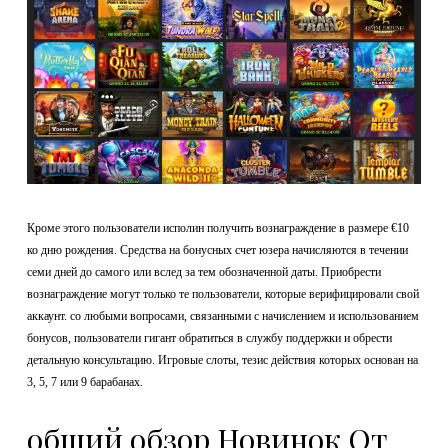
Кроме этого пользователи исполин получить вознаграждение в размере €10
ко дню рождения. Средства на бонусных счет юзера начисляются в течении
семи дней до самого или вслед за тем обозначенной даты. Приобрести
вознаграждение могут только те пользователи, которые верифицировали свой
аккаунт. со любыми вопросами, связанными с начислением и использованием
бонусов, пользователи гигант обратиться в службу поддержки и обрести
детальную консультацию. Игровые слоты, тезис действия которых основан на
3, 5, 7 или 9 барабанах.
общий обзор Новинок От