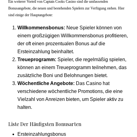
Ein weiterer Vorteil von Captain Cooks Casino sind die umfassenden
Bonusangebote, die neuen und bestehenden Spielern zur Verfügung stehen. Hier
sind einige der Hauptangebote:
Willkommensbonus:
Neue Spieler können von
einem großzügigen Willkommensbonus profitieren,
der oft einen prozentualen Bonus auf die
Ersteinzahlung beinhaltet.
Treueprogramm:
Spieler, die regelmäßig spielen,
können an einem Treueprogramm teilnehmen, das
zusätzliche Boni und Belohnungen bietet.
Wöchentliche Angebote:
Das Casino hat
verschiedene wöchentliche Promotions, die eine
Vielzahl von Anreizen bieten, um Spieler aktiv zu
halten.
Liste Der Häufigsten Bonusarten
Ersteinzahlungsbonus