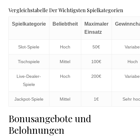
Vergleichstabelle Der Wichtigsten Spielkategorien
Spielkategorie
Beliebtheit
Maximaler
Gewinnch
Einsatz
Slot-Spiele
Hoch
50€
Variabe
Tischspiele
Mittel
100€
Hoch
Live-Dealer-
Hoch
200€
Variabe
Spiele
Jackpot-Spiele
Mittel
1€
Sehr ho
Bonusangebote und
Belohnungen