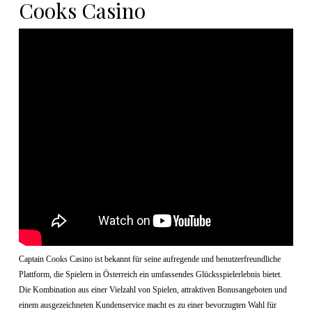
Cooks Casino
Captain Cooks Casino ist bekannt für seine aufregende und benutzerfreundliche
Plattform, die Spielern in Österreich ein umfassendes Glücksspielerlebnis bietet.
Die Kombination aus einer Vielzahl von Spielen, attraktiven Bonusangeboten und
einem ausgezeichneten Kundenservice macht es zu einer bevorzugten Wahl für