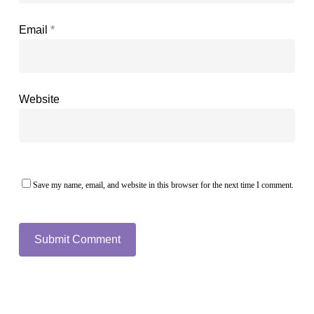
Email
*
Website
Save my name, email, and website in this browser for the next time I comment.