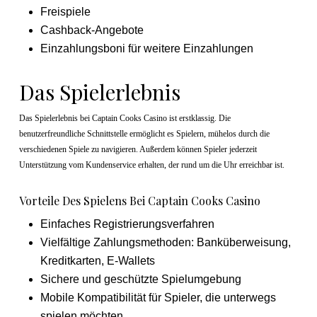
Freispiele
Cashback-Angebote
Einzahlungsboni für weitere Einzahlungen
Das Spielerlebnis
Das Spielerlebnis bei Captain Cooks Casino ist erstklassig. Die
benutzerfreundliche Schnittstelle ermöglicht es Spielern, mühelos durch die
verschiedenen Spiele zu navigieren. Außerdem können Spieler jederzeit
Unterstützung vom Kundenservice erhalten, der rund um die Uhr erreichbar ist.
Vorteile Des Spielens Bei Captain Cooks Casino
Einfaches Registrierungsverfahren
Vielfältige Zahlungsmethoden: Banküberweisung,
Kreditkarten, E-Wallets
Sichere und geschützte Spielumgebung
Mobile Kompatibilität für Spieler, die unterwegs
spielen möchten