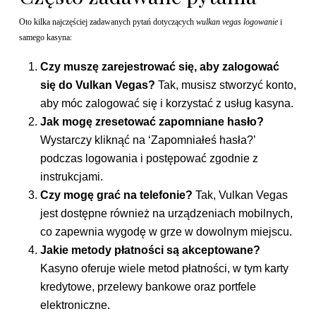
Oto kilka najczęściej zadawanych pytań dotyczących
wulkan vegas logowanie
i
samego kasyna:
Czy muszę zarejestrować się, aby zalogować
się do Vulkan Vegas?
Tak, musisz stworzyć konto,
aby móc zalogować się i korzystać z usług kasyna.
Jak mogę zresetować zapomniane hasło?
Wystarczy kliknąć na ‘Zapomniałeś hasła?’
podczas logowania i postępować zgodnie z
instrukcjami.
Czy mogę grać na telefonie?
Tak, Vulkan Vegas
jest dostępne również na urządzeniach mobilnych,
co zapewnia wygodę w grze w dowolnym miejscu.
Jakie metody płatności są akceptowane?
Kasyno oferuje wiele metod płatności, w tym karty
kredytowe, przelewy bankowe oraz portfele
elektroniczne.