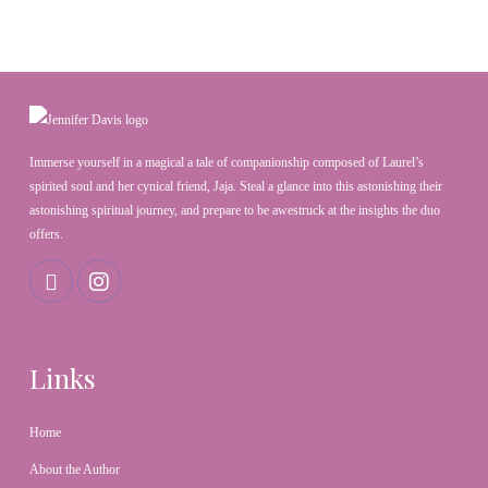
Immerse yourself in a magical a tale of companionship composed of Laurel’s
spirited soul and her cynical friend, Jaja. Steal a glance into this astonishing their
astonishing spiritual journey, and prepare to be awestruck at the insights the duo
offers.
Links
Home
About the Author