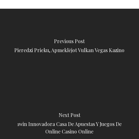
Previous Post
Pieredzi Prieku, Apmeklējot Vulkan Vegas Kazino
Next Post
1win Innovadora Casa De Apuestas Y Juegos De
Online Casino Online