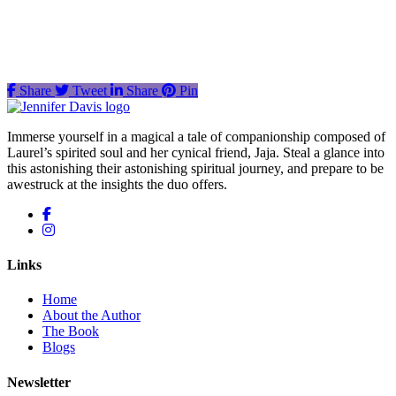
Share
Tweet
Share
Pin
Immerse yourself in a magical a tale of companionship composed of
Laurel’s spirited soul and her cynical friend, Jaja. Steal a glance into
this astonishing their astonishing spiritual journey, and prepare to be
awestruck at the insights the duo offers.
Links
Home
About the Author
The Book
Blogs
Newsletter