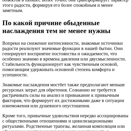
этого радости, формируя его более спокойным и менее
заметным.
По какой причине обыденные
наслаждения тем не менее нужны
Вопреки на снижение интенсивности, знакомые источники
радости реализуют значимые функции в нашей бытии. Они
генерируют восприятие постоянства и ожидаемости, что
особенно значимо в времена давления или двусмысленности.
Стабильность функционирует как чувственным основой,
помогающим удерживать основной степень комфорта и
успешности.
Знакомые наслаждения мостбет также предполагают меньше
ресурсных затрат для обретения. Сознанию не требуется
растрачивать силы на анализ и привыкание к привычным
факторам, что формирует их достижимыми даже в ситуации
изнеможения или душевного опустошения.
Кроме того, привычные удовольствия нередко ассоциированы
с общественными отношениями и цивилизационными
ритуалами. Родственные трапезы, желанная композиция или