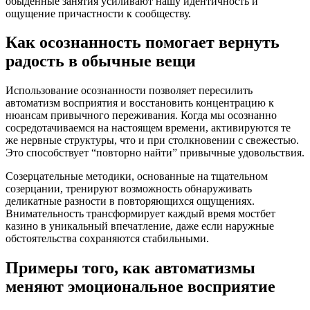
обыденные занятия усиливают нашу идентичность и
ощущение причастности к сообществу.
Как осознанность помогает вернуть
радость в обычные вещи
Использование осознанности позволяет пересилить
автоматизм восприятия и восстановить концентрацию к
нюансам привычного переживания. Когда мы осознанно
сосредотачиваемся на настоящем времени, активируются те
же нервные структуры, что и при столкновении с свежестью.
Это способствует “повторно найти” привычные удовольствия.
Созерцательные методики, основанные на тщательном
созерцании, тренируют возможность обнаруживать
деликатные разности в повторяющихся ощущениях.
Внимательность трансформирует каждый время мостбет
казино в уникальный впечатление, даже если наружные
обстоятельства сохраняются стабильными.
Примеры того, как автоматизмы
меняют эмоциональное восприятие