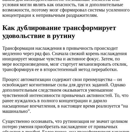
условия могли являть как опасность, так и дополнительные
возможности, поэтому мозг сформировал системы усиленного
концентрации к непривычным раздражителям.
Как дублирование трансформирует
удовольствие в рутину
Трансформация наслаждения в привычность происходит
медленно через ряд фаз. Сначала свежий корень наслаждения
инициирует мощные чувства и активное фокус. Затем, по
мере воспроизведения, мозг стартует механизировать отклик,
трансформируя ее в второстепенный метод переработки.
Процесс автоматизации содержит свои преимущества – он
освобождает когнитивные силы для других заданий. Однако
дополнительным следствием оказывается уменьшение
чувственной интенсивности привычных активностей. То, что
ранее нуждалось в полного концентрации и дарило
насыщенные впечатления, в настоящее время реализуется “на
машинально”.
Существенно осознавать, что рутинизация не значит целиком
потерю умения приобретать наслаждение от привычных
объектов в mostbet. Более точно, она трансформирует характер