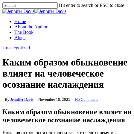
Skip
Hit enter to search or ESC to close
to
Close
main
Search
content
Menu
Home
About the Author
The Book
Blogs
Uncategorized
Каким образом обыкновение
влияет на человеческое
осознание наслаждения
By
Jennifer Davis
November 18, 2025
No Comments
Каким образом обыкновение влияет на
человеческое осознание наслаждения
Людская психология построена так, что через время мы