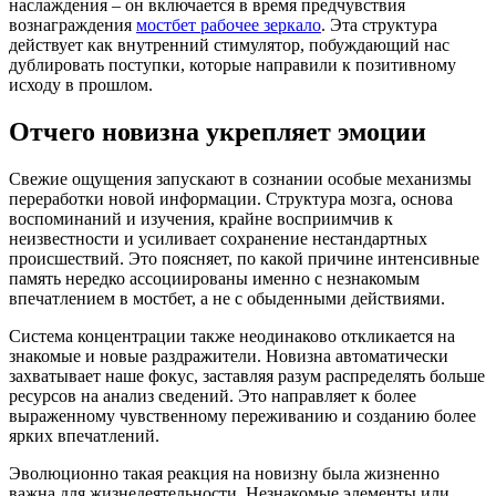
наслаждения – он включается в время предчувствия
вознаграждения
мостбет рабочее зеркало
. Эта структура
действует как внутренний стимулятор, побуждающий нас
дублировать поступки, которые направили к позитивному
исходу в прошлом.
Отчего новизна укрепляет эмоции
Свежие ощущения запускают в сознании особые механизмы
переработки новой информации. Структура мозга, основа
воспоминаний и изучения, крайне восприимчив к
неизвестности и усиливает сохранение нестандартных
происшествий. Это поясняет, по какой причине интенсивные
память нередко ассоциированы именно с незнакомым
впечатлением в мостбет, а не с обыденными действиями.
Система концентрации также неодинаково откликается на
знакомые и новые раздражители. Новизна автоматически
захватывает наше фокус, заставляя разум распределять больше
ресурсов на анализ сведений. Это направляет к более
выраженному чувственному переживанию и созданию более
ярких впечатлений.
Эволюционно такая реакция на новизну была жизненно
важна для жизнедеятельности. Незнакомые элементы или