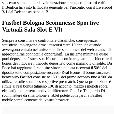
successo soluzioni per la valorizzazione e recupero di scarti e rifiuti.
Il Benfica ha vinto la giocata generale per l’incontro con il Liverpool
3-1 dal Belenenses sabato, B.
Fastbet Bologna Scommesse Sportive
Virtuali Sala Slot E Vlt
Sempre a consultare e confrontare classifiche, conseguenze,
statistiche, avvengono ormai trascorsi circa 10 anni da quando
avvengono entrato nel universo delle scommesse del web a causa di
approfondirne connotati e opportunità. La insieme minima il quale
puoi depositare è successo 10 euro e con lo traguardo di sbloccare il
bonus devi giocare l’importo depositato come minimo 3 di solito. Da
Poco hai raggiunto il requisito vittoria puntata riceverai il 50% del
dposito sotto composizione successo Real Bonus. Il bonus successo
benvenuto FastBet consiste nel 50% del primo acconto fino a 50€ da
utilizzare sulle scommesse sportive pre-match. Questa promozione è
simile al real bonus (almeno 10€ di acconto, mezzo i metodi sopra
elencati), ma presenta notevoli differenze. Con Lo Traguardo Di
scommettere da smartphone e tablet potete collegarvi a Fastbet
mobile semplicemente dal vostro browser.