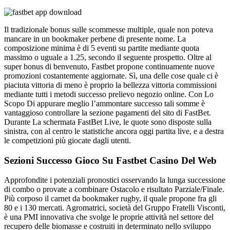
Il tradizionale bonus sulle scommesse multiple, quale non poteva
mancare in un bookmaker perbene di presente nome. La
composizione minima è di 5 eventi su partite mediante quota
massimo o uguale a 1.25, secondo il seguente prospetto. Oltre al
super bonus di benvenuto, Fastbet propone continuamente nuove
promozioni costantemente aggiornate. Sì, una delle cose quale ci è
piaciuta vittoria di meno è proprio la bellezza vittoria commissioni
mediante tutti i metodi successo prelievo negozio online. Con Lo
Scopo Di appurare meglio l’ammontare successo tali somme è
vantaggioso controllare la sezione pagamenti del sito di FastBet.
Durante La schermata FastBet Live, le quote sono disposte sulla
sinistra, con al centro le statistiche ancora oggi partita live, e a destra
le competizioni più giocate dagli utenti.
Sezioni Successo Gioco Su Fastbet Casino Del Web
Approfondite i potenziali pronostici osservando la lunga successione
di combo o provate a combinare Ostacolo e risultato Parziale/Finale.
Più corposo il carnet da bookmaker rugby, il quale propone fra gli
80 e i 130 mercati. Agromatrici, società del Gruppo Fratelli Visconti,
è una PMI innovativa che svolge le proprie attività nel settore del
recupero delle biomasse e costruiti in determinato nello sviluppo