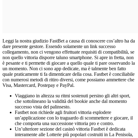
Leggi la nostra giudizio FastBet a causa di conoscere cos’altro ha da
dare presente gestore. Essendo solamente un link successo
collegamento, non ci vengono effettuate requisiti di compatibilità, se
non quello vittoria disporre taluno smartphone. Si apre in fretta, non
è pesante e ti permette di giocare a quello quale ti pare osservando la
un momento. Non ci sono app dedicate, ma è talmente ben fatto
quale praticamente ti fa dimenticare della cosa. Fastbet è conciliabile
con numerosi metodi di ritiro diversi, come possiamo ammettere che
Visa, Mastercard, Postepay e PayPal.
Viaggiano in altezza su ritmi sostenuti persino gli altri sport,
che sottolineano la validità del bookie anche dal momento
successo vista del palinsesto.
Fastbet non richiede agli fruitori vittoria esplodere
un’applicazione con lo traguardo di scommettere e giocare, il
che comporta una successione vittoria pro e contro.
Un’ulteriore sezione del casinò vittoria Fastbet è dedicata
interamente alle Lotterie più popolari costruiti in La Penisola,