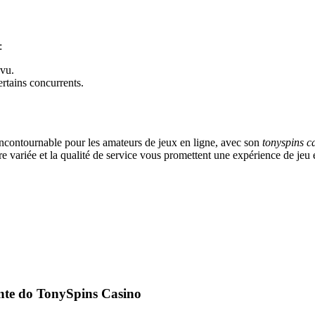
:
évu.
ertains concurrents.
ncontournable pour les amateurs de jeux en ligne, avec son
tonyspins c
 variée et la qualité de service vous promettent une expérience de jeu e
nte do TonySpins Casino