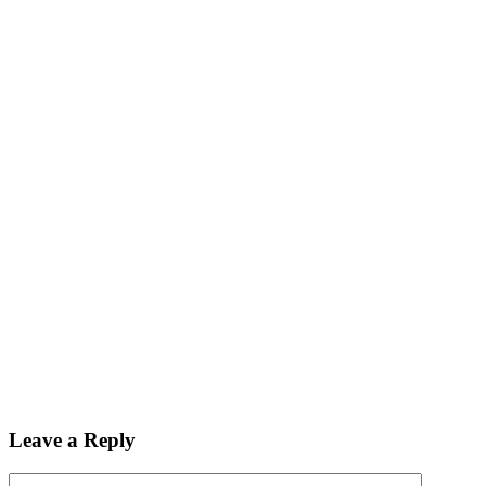
Leave a Reply