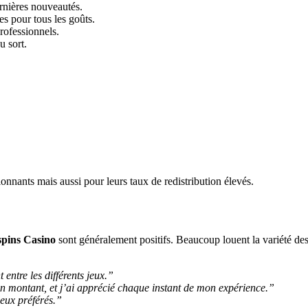
rnières nouveautés.
es pour tous les goûts.
rofessionnels.
u sort.
nnants mais aussi pour leurs taux de redistribution élevés.
pins Casino
sont généralement positifs. Beaucoup louent la variété des 
 entre les différents jeux.”
montant, et j’ai apprécié chaque instant de mon expérience.”
jeux préférés.”