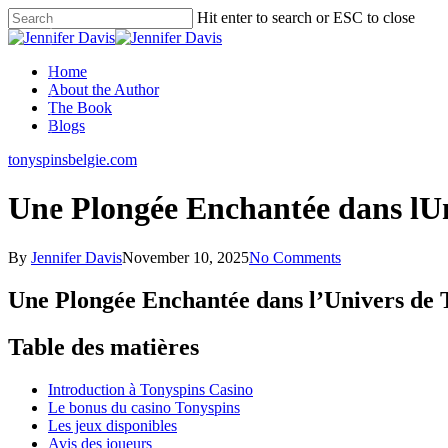
Skip
Hit enter to search or ESC to close
to
Close
main
Search
content
Menu
Home
About the Author
The Book
Blogs
tonyspinsbelgie.com
Une Plongée Enchantée dans lUn
By
Jennifer Davis
November 10, 2025
No Comments
Une Plongée Enchantée dans l’Univers de 
Table des matières
Introduction à Tonyspins Casino
Le bonus du casino Tonyspins
Les jeux disponibles
Avis des joueurs