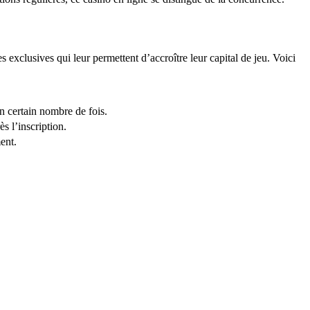
s exclusives qui leur permettent d’accroître leur capital de jeu. Voici
n certain nombre de fois.
ès l’inscription.
ent.