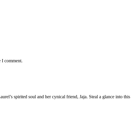
e I comment.
l’s spirited soul and her cynical friend, Jaja. Steal a glance into this 