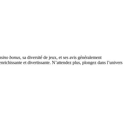
asino bonus
, sa diversité de jeux, et ses avis généralement
nrichissante et divertissante. N’attendez plus, plongez dans l’univers