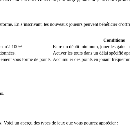
ateforme. En s’inscrivant, les nouveaux joueurs peuvent bénéficier d’offre
Conditions
jusqu’à 100%.
Faire un dépôt minimum, jouer les gains u
tionnées.
Activer les tours dans un délai spécifié apr
lement sous forme de points.
Accumuler des points en jouant fréquemm
mo.
x. Voici un aperçu des types de jeux que vous pourrez apprécier :