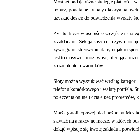
Mostbet podaje różne strategie płatności, 
bonusy powitalne i rabaty dla oryginalnych
uzyskać dostęp do odwiedzenia wypłaty śr
Aviator łączy w osobiście szczęście i stra
z zakładami. Sekcja kasyna na żywo podaj
żywo grami stołowymi, danymi jakim sposo
jest to masywna możliwość, oferująca róż
zrozumieniem warunków.
Sloty można wyszukiwać według kategorii , 
telefonu komórkowego i walutę portfela. St
połączenia online i działa bez problemów, ki
Marża gwoli topowej piłki nożnej w Mostbe
stawiać na atrakcyjne mecze, w których b
dokąd wpisuje się kwotę zakładu i potwierd