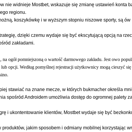
tów nie widnieje Mostbet, wskazuje się zmianę ustawień konta
ego regionu.
nożną, koszykówkę i w wyższym stopniu niszowe sporty, są ów
 strategię, dzięki czemu wydaje się być ekscytującą opcją na r
ośród zakładami.
ą, na ogół pomniejszoną o wartość darmowego zakładu. Jest owo popul
b opcji. Według pomyślnej rejestracji użytkownicy mogą cieszyć się
ino.
epiej stawiać na znane mecze, w których bukmacher określa mni
nia spośród Androidem umożliwia dostęp do ogromnej palety za
rę i ukontentowanie klientów, Mostbet wydaje się być bezkon
produktów, jakim sposobem i odmiany mobilnej korzystając wr