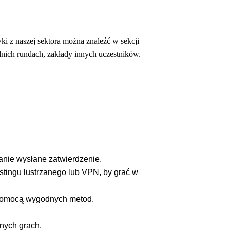
i z naszej sektora można znaleźć w sekcji
ich rundach, zakłady innych uczestników.
tanie wysłane zatwierdzenie.
tingu lustrzanego lub VPN, by grać w
 pomocą wygodnych metod.
nych grach.