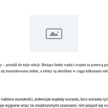
 – przejdź do tejże sekcji. Bieżące limity wpłat i wypłat za pomocą
ię transmitowana online, a efekty są określane w ciągu kilkunastu sek
abiera wysokości, potencjał wypłaty wzrasta, lecz wzrasta ryz
oje wygrane wraz ze zwiększonymi szansami, nim pojazd się roz