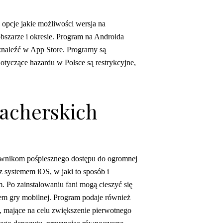
opcje jakie możliwości wersja na
szarze i okresie. Program na Androida
znaleźć w App Store. Programy są
tyczące hazardu w Polsce są restrykcyjne,
acherskich
ownikom pośpiesznego dostępu do ogromnej
 systemem iOS, w jaki to sposób i
 Po zainstalowaniu fani mogą cieszyć się
em gry mobilnej. Program podaje również
, mające na celu zwiększenie pierwotnego