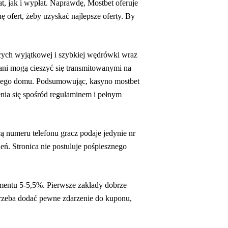
t, jak i wypłat. Naprawdę, Mostbet oferuje
 ofert, żeby uzyskać najlepsze oferty. By
jących wyjątkowej i szybkiej wędrówki wraz
ani mogą cieszyć się transmitowanymi na
snego domu. Podsumowując, kasyno mostbet
nia się spośród regulaminem i pełnym
ą numeru telefonu gracz podaje jedynie nr
eń. Stronica nie postuluje pośpiesznego
omentu 5-5,5%. Pierwsze zakłady dobrze
trzeba dodać pewne zdarzenie do kuponu,