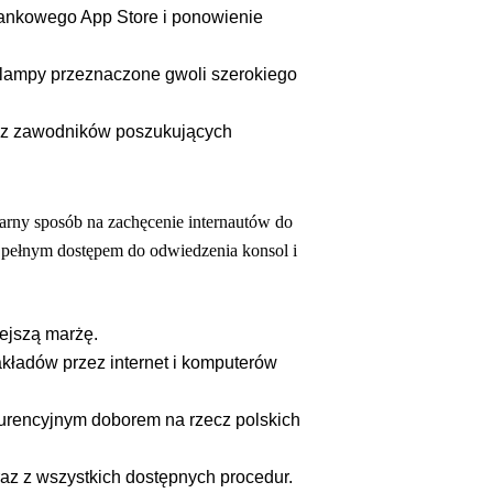
 bankowego App Store i ponowienie
 lampy przeznaczone gwoli szerokiego
zecz zawodników poszukujących
arny sposób na zachęcenie internautów do
 pełnym dostępem do odwiedzenia konsol i
ejszą marżę.
kładów przez internet i komputerów
kurencyjnym doborem na rzecz polskich
az z wszystkich dostępnych procedur.