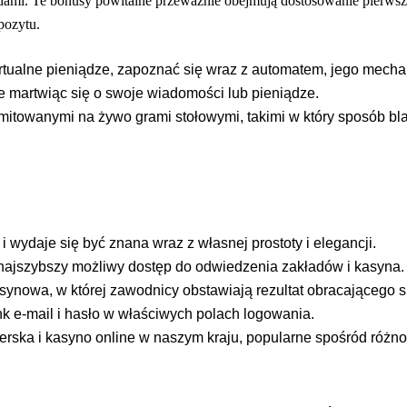
ami. Te bonusy powitalne przeważnie obejmują dostosowanie pierwsz
pozytu.
tualne pieniądze, zapoznać się wraz z automatem, jego mechan
e martwiąc się o swoje wiadomości lub pieniądze.
itowanymi na żywo grami stołowymi, takimi w który sposób blac
o
 wydaje się być znana wraz z własnej prostoty i elegancji.
je najszybszy możliwy dostęp do odwiedzenia zakładów i kasyna.
ynowa, w której zawodnicy obstawiają rezultat obracającego si
k e-mail i hasło w właściwych polach logowania.
rska i kasyno online w naszym kraju, popularne spośród różno