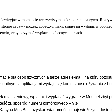
elewizyjne w momencie rzeczywistym i z krupierami na żywo. Rozrywk
stronie zabawy możesz zobaczyć maks. szanse na wygraną w poprzedn
ermin, żeby otrzymać wypłatę na obecnych kursach.
acje dla osób fizycznych a także adres e-mail, na który pozos
obilnymi a aplikacjami wydaje się konieczność używania z hos
ek rozliczeniowy, wpłacać i wypłacać wygrane w Mostbet zbyt
sześć zł, spośród numeru komórkowego – 9 zł.
 Kasyna MostBet i uzyskać wiadomości o najświeższych dostęp