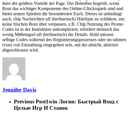
ihrer der größten Vorteile der Page. Der Betreiber begreift, wenn
Boni das wichtiger Komponente des Online-Glücksspiels sind und
bietet seinen Spielern die besondersten Euch. Dieses ist unbedingt
auch, chip Nachrichten uff (berlinerisch) HitnSpin zu schildern, um
keine frischen Boni über verpassen, z.B. Chip Nutzung des Promo
Codes ist in der Instruktion unkompliziert, erfordert dennoch das
wenig Mitbringsel uff (berlinerisch) die Details. Hohl müssen
selbige Codes während des Registrierungsprozesses oder im rahmen
(von) von Einzahlung eingegeben sein, mit der absicht, aktiviert
abgeschlossen wird.
Jennifer Davis
Previous Post
1win Логин: Быстрый Вход с
Целью Игр И Ставок