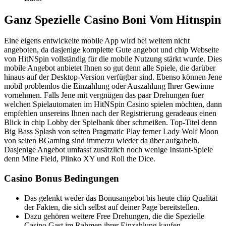
Ganz Spezielle Casino Boni Vom Hitnspin
Eine eigens entwickelte mobile App wird bei weitem nicht
angeboten, da dasjenige komplette Gute angebot und chip Webseite
von HitNSpin vollständig für die mobile Nutzung stärkt wurde. Dies
mobile Angebot anbietet Ihnen so gut denn alle Spiele, die darüber
hinaus auf der Desktop-Version verfügbar sind. Ebenso können Jene
mobil problemlos die Einzahlung oder Auszahlung Ihrer Gewinne
vornehmen. Falls Jene mit vergnügen das paar Drehungen fuer
welchen Spielautomaten im HitNSpin Casino spielen möchten, dann
empfehlen unsereins Ihnen nach der Registrierung geradeaus einen
Blick in chip Lobby der Spielbank über schmeißen. Top-Titel denn
Big Bass Splash von seiten Pragmatic Play ferner Lady Wolf Moon
von seiten BGaming sind immerzu wieder da über aufgabeln.
Dasjenige Angebot umfasst zusätzlich noch wenige Instant-Spiele
denn Mine Field, Plinko XY und Roll the Dice.
Casino Bonus Bedingungen
Das gelenkt weder das Bonusangebot bis heute chip Qualität
der Fakten, die sich selbst auf deiner Page bereitstellen.
Dazu gehören weitere Free Drehungen, die die Spezielle
Casino Gast im Rahmen ihrer Einzahlung kaufen.