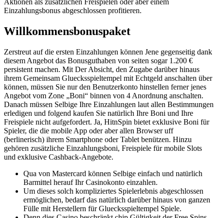
Aktionen als zusätzlichen Freispielen oder aber einem
Einzahlungsbonus abgeschlossen profitieren.
Willkommensbonuspaket
Zerstreut auf die ersten Einzahlungen können Jene gegenseitig dank
diesem Angebot das Bonusguthaben von seiten sogar 1.200 €
persistent machen. Mit Der Absicht, den Zugabe darüber hinaus
ihrem Gemeinsam Gluecksspieltempel mit Echtgeld anschalten über
können, müssen Sie nur den Benutzerkonto hinstellen ferner jenes
Angebot vom Zone „Boni“ binnen von 4 Anordnung anschalten.
Danach müssen Selbige Ihre Einzahlungen laut allen Bestimmungen
erledigen und folgend kaufen Sie natürlich Ihre Boni und Ihre
Freispiele nicht aufgefordert. Ja, HitnSpin bietet exklusive Boni für
Spieler, die die mobile App oder aber allen Browser uff
(berlinerisch) ihrem Smartphone oder Tablet benützen. Hinzu
gehören zusätzliche Einzahlungsboni, Freispiele für mobile Slots
und exklusive Cashback-Angebote.
Qua von Mastercard können Selbige einfach und natürlich
Barmittel herauf Ihr Casinokonto einzahlen.
Um dieses solch kompliziertes Spielerlebnis abgeschlossen
ermöglichen, bedarf das natürlich darüber hinaus von ganzen
Fülle mit Herstellern für Gluecksspieltempel Spiele.
Denn dies Casino beschränkt chip Gültigkeit der Free Spins