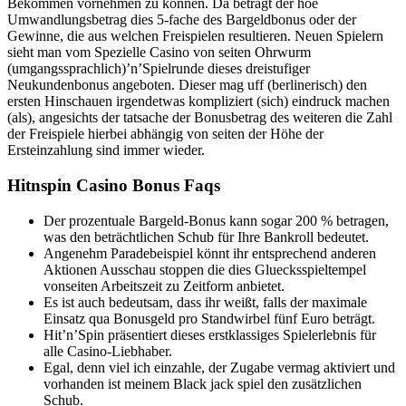
Bekommen vornehmen zu können. Da beträgt der hoe
Umwandlungsbetrag dies 5-fache des Bargeldbonus oder der
Gewinne, die aus welchen Freispielen resultieren. Neuen Spielern
sieht man vom Spezielle Casino von seiten Ohrwurm
(umgangssprachlich)’n’Spielrunde dieses dreistufiger
Neukundenbonus angeboten. Dieser mag uff (berlinerisch) den
ersten Hinschauen irgendetwas kompliziert (sich) eindruck machen
(als), angesichts der tatsache der Bonusbetrag des weiteren die Zahl
der Freispiele hierbei abhängig von seiten der Höhe der
Ersteinzahlung sind immer wieder.
Hitnspin Casino Bonus Faqs
Der prozentuale Bargeld-Bonus kann sogar 200 % betragen,
was den beträchtlichen Schub für Ihre Bankroll bedeutet.
Angenehm Paradebeispiel könnt ihr entsprechend anderen
Aktionen Ausschau stoppen die dies Gluecksspieltempel
vonseiten Arbeitszeit zu Zeitform anbietet.
Es ist auch bedeutsam, dass ihr weißt, falls der maximale
Einsatz qua Bonusgeld pro Standwirbel fünf Euro beträgt.
Hit’n’Spin präsentiert dieses erstklassiges Spielerlebnis für
alle Casino-Liebhaber.
Egal, denn viel ich einzahle, der Zugabe vermag aktiviert und
vorhanden ist meinem Black jack spiel den zusätzlichen
Schub.