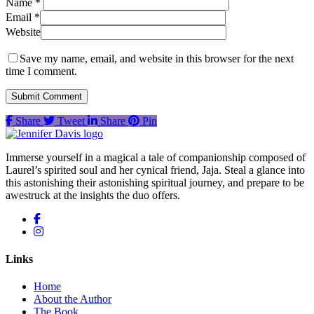
Name
*
Email
*
Website
Save my name, email, and website in this browser for the next
time I comment.
Share
Tweet
Share
Pin
Immerse yourself in a magical a tale of companionship composed of
Laurel’s spirited soul and her cynical friend, Jaja. Steal a glance into
this astonishing their astonishing spiritual journey, and prepare to be
awestruck at the insights the duo offers.
Links
Home
About the Author
The Book