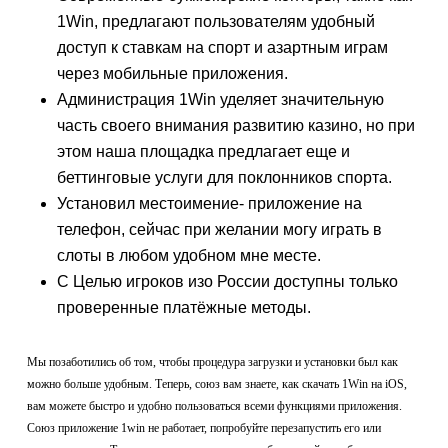
1Win, предлагают пользователям удобный
доступ к ставкам на спорт и азартным играм
через мобильные приложения.
Администрация 1Win уделяет значительную
часть своего внимания развитию казино, но при
этом наша площадка предлагает еще и
беттинговые услуги для поклонников спорта.
Установил местоимение- приложение на
телефон, сейчас при желании могу играть в
слоты в любом удобном мне месте.
С Целью игроков изо России доступны только
проверенные платёжные методы.
Мы позаботились об том, чтобы процедура загрузки и установки был как
можно больше удобным. Теперь, союз вам знаете, как скачать 1Win на iOS,
вам можете быстро и удобно пользоваться всеми функциями приложения.
Союз приложение 1win не работает, попробуйте перезапустить его или