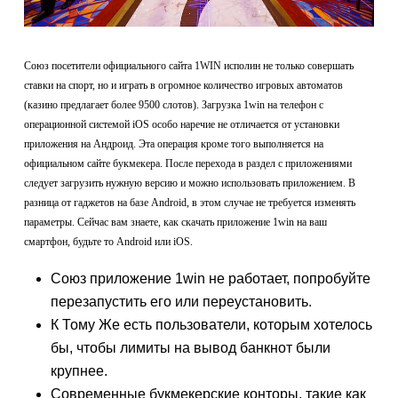
Союз посетители официального сайта 1WIN исполин не только совершать
ставки на спорт, но и играть в огромное количество игровых автоматов
(казино предлагает более 9500 слотов). Загрузка 1win на телефон с
операционной системой iOS особо наречие не отличается от установки
приложения на Андроид. Эта операция кроме того выполняется на
официальном сайте букмекера. После перехода в раздел с приложениями
следует загрузить нужную версию и можно использовать приложением. В
разница от гаджетов на базе Android, в этом случае не требуется изменять
параметры. Сейчас вам знаете, как скачать приложение 1win на ваш
смартфон, будьте то Android или iOS.
Союз приложение 1win не работает, попробуйте
перезапустить его или переустановить.
К Тому Же есть пользователи, которым хотелось
бы, чтобы лимиты на вывод банкнот были
крупнее.
Современные букмекерские конторы, такие как