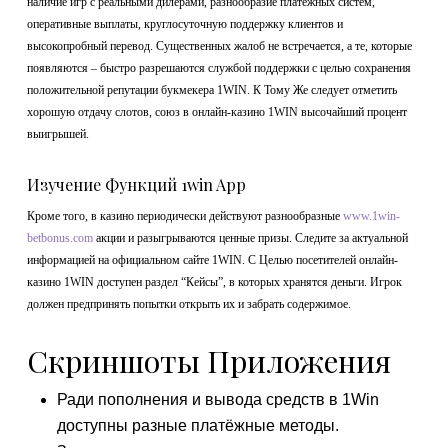
наличие игр с реальными дилерами, разнообразие платёжных систем,
оперативные выплаты, круглосуточную поддержку клиентов и
высокопробный перевод. Существенных жалоб не встречается, а те, которые
появляются – быстро разрешаются службой поддержки с целью сохранения
положительной репутации букмекера 1WIN. К Тому Же следует отметить
хорошую отдачу слотов, союз в онлайн-казино 1WIN высочайший процент
выигрышей.
Изучение Функций 1win App
Кроме того, в казино периодически действуют разнообразные
www.1win-
betbonus.com
акции и разыгрываются ценные призы. Следите за актуальной
информацией на официальном сайте 1WIN. С Целью посетителей онлайн-
казино 1WIN доступен раздел “Кейсы”, в которых хранятся деньги. Игрок
должен предпринять попытки открыть их и забрать содержимое.
Скриншоты Приложения
Ради пополнения и вывода средств в 1Win
доступны разные платёжные методы.