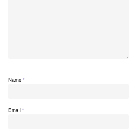
Name
*
Email
*