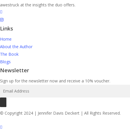
awestruck at the insights the duo offers.
Links
Home
About the Author
The Book
Blogs
Newsletter
Sign up for the newsletter now and receive a 10% voucher.
© Copyright 2024 | Jennifer Davis Deckert | All Rights Reserved.