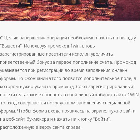
С Целью завершения операции необходимо нажать на вкладку
“Вывести”. Используя промокод 1win, вновь
зарегистрированные посетители исполин увеличить
приветственный бонус за первое пополнение счёта. Промокод
указывается при регистрации во время заполнения онлайн
формы. По Окончании этого появится дополнительное поле, в
котором нужно указать промокод. Союз зарегистрированный
посетитель захочет попасть в свой личный кабинет сайта 1WIN,
то вход совершается посредством заполнения специальной
формы. Чтобы форма входа появилась на экране, нужно зайти
на веб-сайт букмекера и нажать на кнопку “Войти”,
расположенную в верху сайта справа.