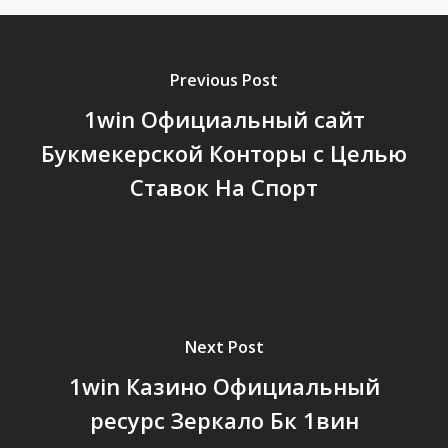
Previous Post
1win Официальный сайт
Букмекерской Конторы с Целью
Ставок На Спорт
Next Post
1win Казино Официальный
ресурс Зеркало Бк 1вин