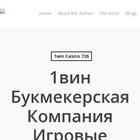
Skip
to
Home
About the Author
The Book
Blogs
main
content
1win Casino 726
1вин
Букмекерская
Компания
Игровые