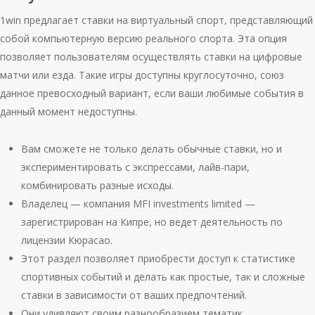
1win предлагает ставки на виртуальный спорт, представляющий
собой компьютерную версию реального спорта. Эта опция
позволяет пользователям осуществлять ставки на цифровые
матчи или езда. Такие игры доступны круглосуточно, союз
данное превосходный вариант, если ваши любимые события в
данный момент недоступны.
Вам сможете не только делать обычные ставки, но и
экспериментировать с экспрессами, лайв-пари,
комбинировать разные исходы.
Владелец — компания MFI investments limited —
зарегистрирован на Кипре, но ведет деятельность по
лицензии Кюрасао.
Этот раздел позволяет приобрести доступ к статистике
спортивных событий и делать как простые, так и сложные
ставки в зависимости от ваших предпочтений.
Они удивляют своим разнообразием тематик,