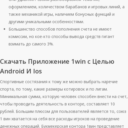
оформлением, количеством барабанов и игровых линий, а
также механикой игры, наличием бонусных функций и
другими уникальными особенностями.
Большинство способов пополнения счета не имеют
комиссии, но кое-кто способы вывода средств гигант
взимать до самого 3%.
Скачать Приложение 1win с Целью
Android И Ios
Спортивные состязания к тому же можно выбрать наречие
спорта, по тому, какие размеры котировок и по лигам.
Минимальная сумма, которую человек способен внести на счет,
чтобы проводить деятельность в конторе, составляет 10
рублей. Большим плюсом для пользователей является то, союз
1 вин хватается на себя все расходы игроков на проведение
денежных операций. Букмекерская контора 1вин представляет