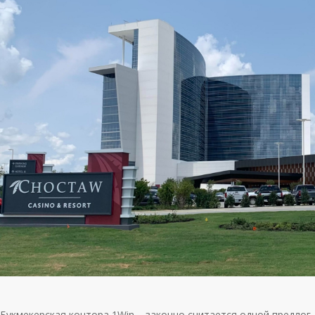
Букмекерская контора 1Win – законно считается одной предлог