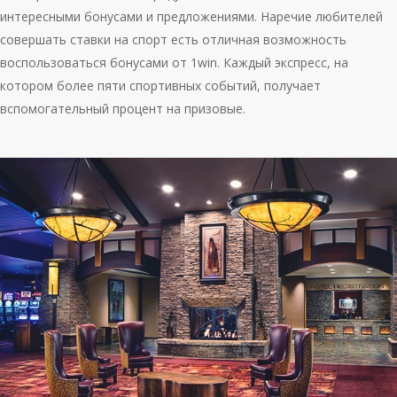
интересными бонусами и предложениями. Наречие любителей
совершать ставки на спорт есть отличная возможность
воспользоваться бонусами от 1win. Каждый экспресс, на
котором более пяти спортивных событий, получает
вспомогательный процент на призовые.