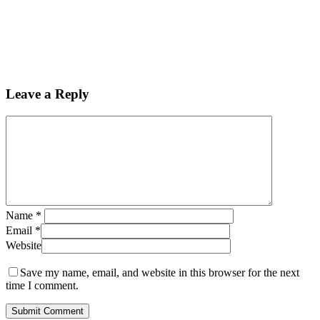
Leave a Reply
Name
*
Email
*
Website
Save my name, email, and website in this browser for the next
time I comment.