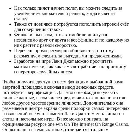
Как только пилот начнет полет, вы можете следить за
увеличением множителя и решить, когда вывести
ставку.
Также от новичков потребуется пополнить игровой счёт
для совершения ставок.
Фишка игры в том, что автомобили движутся
независимо друг от друга и коэффициент по каждому из
них растет с разной скоростью.
Перечень промо регулярно обновляется, поэтому
рекомендуем следить за выгодными предложениями.
Заработок на игре Лаки Джет можно просчитать
математически, так как сам слот работает по принципу
генераторе случайных чисел.
Чтобы получить доступ ко всем функциям выбранной вами
азартной площадки, включая вывод денежных средств,
потребуется верификация. Для этого необходимо указать
личные данные, в том числе предоставить скан паспорта или
любое другое удостоверение личности. Дополнительно она
размещена в центре экрана среди подборки самых интересных
развлечений one win. Помимо Лаки Джет там есть линки на
слоты и настольные игры. В нее можно поиграть на
официальном ресурсе one win On The Internet On Range Casino.
Он выполнен в темных тонах, отличается стильным