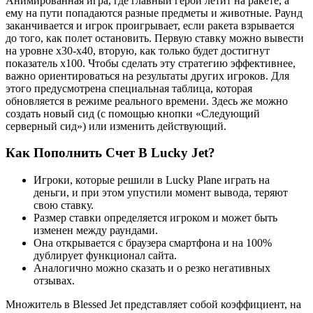
Анимированная игра, где главный герой летит на ракете, а
ему на пути попадаются разные предметы и животные. Раунд
заканчивается и игрок проигрывает, если ракета взрывается
до того, как полет остановить. Первую ставку можно вывести
на уровне х30-х40, вторую, как только будет достигнут
показатель х100. Чтобы сделать эту стратегию эффективнее,
важно ориентироваться на результаты других игроков. Для
этого предусмотрена специальная таблица, которая
обновляется в режиме реального времени. Здесь же можно
создать новый сид (с помощью кнопки «Следующий
серверный сид») или изменить действующий.
Как Пополнить Счет В Lucky Jet?
Игроки, которые решили в Lucky Plane играть на
деньги, и при этом упустили момент вывода, теряют
свою ставку.
Размер ставки определяется игроком и может быть
изменен между раундами.
Она открывается с браузера смартфона и на 100%
дублирует функционал сайта.
Аналогично можно сказать и о резко негативных
отзывах.
Множитель в Blessed Jet представляет собой коэффициент, на