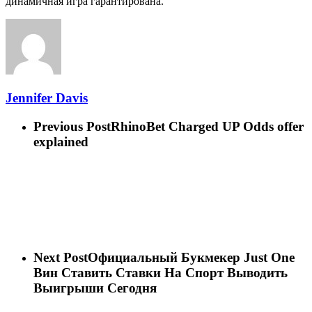
динамичная игра гарантирована.
Jennifer Davis
Previous Post
RhinoBet Charged UP Odds offer
explained
Next Post
Официальный Букмекер Just One
Вин Ставить Ставки На Спорт Выводить
Выигрыши Сегодня